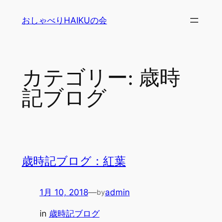
内
おしゃべりHAIKUの会
容
を
ス
キ
カテゴリー:
歳時
ッ
プ
記ブログ
歳時記ブログ：紅葉
1月 10, 2018
—
admin
by
in
歳時記ブログ