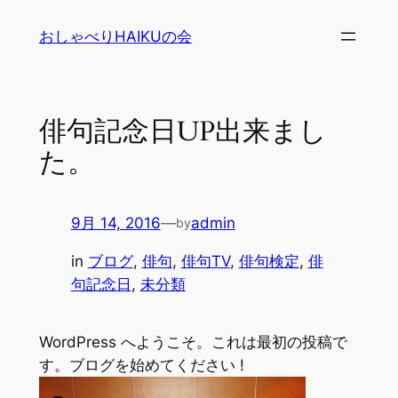
内
おしゃべりHAIKUの会
容
を
ス
キ
俳句記念日UP出来まし
ッ
た。
プ
9月 14, 2016
—
admin
by
in
ブログ
, 
俳句
, 
俳句TV
, 
俳句検定
, 
俳
句記念日
, 
未分類
WordPress へようこそ。これは最初の投稿で
す。ブログを始めてください !