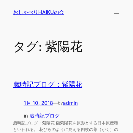
内
おしゃべりHAIKUの会
容
を
ス
キ
タグ:
紫陽花
ッ
プ
歳時記ブログ：紫陽花
1月 10, 2018
—
admin
by
in
歳時記ブログ
歳時記ブログ：紫陽花 額紫陽花を原形とする日本原産種
といわれる。 花びらのように見える四枚の萼（がく）の