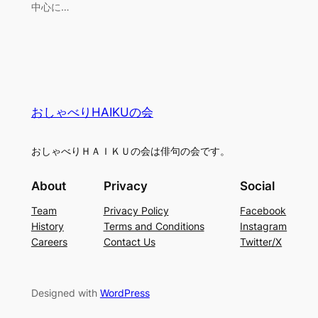
中心に…
おしゃべりHAIKUの会
おしゃべりＨＡＩＫＵの会は俳句の会です。
About
Privacy
Social
Team
Privacy Policy
Facebook
History
Terms and Conditions
Instagram
Careers
Contact Us
Twitter/X
Designed with
WordPress