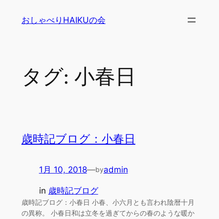
内
おしゃべりHAIKUの会
容
を
ス
キ
タグ:
小春日
ッ
プ
歳時記ブログ：小春日
1月 10, 2018
—
admin
by
in
歳時記ブログ
歳時記ブログ：小春日 小春、小六月とも言われ陰暦十月
の異称。 小春日和は立冬を過ぎてからの春のような暖か