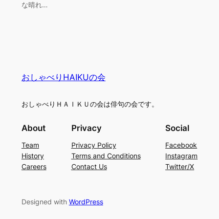
な晴れ…
おしゃべりHAIKUの会
おしゃべりＨＡＩＫＵの会は俳句の会です。
About
Privacy
Social
Team
Privacy Policy
Facebook
History
Terms and Conditions
Instagram
Careers
Contact Us
Twitter/X
Designed with
WordPress