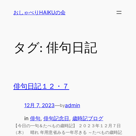
内
おしゃべりHAIKUの会
容
を
ス
キ
タグ:
俳句日記
ッ
プ
俳句日記１２・７
12月 7, 2023
—
admin
by
in
俳句
, 
俳句記念日
, 
歳時記ブログ
【今日の一句＆たべもの歳時記】 ２０２３年１２月７日
（木） 晴れ 年用意省みる一年尽きる ～たべもの歳時記