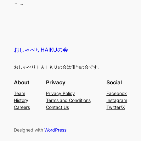
～ …
おしゃべりHAIKUの会
おしゃべりＨＡＩＫＵの会は俳句の会です。
About
Privacy
Social
Team
Privacy Policy
Facebook
History
Terms and Conditions
Instagram
Careers
Contact Us
Twitter/X
Designed with
WordPress